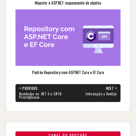
Mapster e ASP.NET: mapeamento de objetos
Padrão Repository com ASP.NET Core e EF Core
«
»
PREVIOUS
NEXT
Novidades no .NET 6 e C# 10:
Introdução a DevOps
PriorityQueue
CANAL DO YOUTUBE