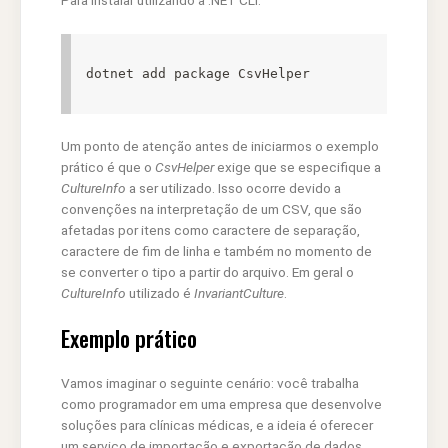
Para instalar utilizando a .NET CLI:
dotnet add package CsvHelper
Um ponto de atenção antes de iniciarmos o exemplo
prático é que o
CsvHelper
exige que se especifique a
CultureInfo
a ser utilizado. Isso ocorre devido a
convenções na interpretação de um CSV, que são
afetadas por itens como caractere de separação,
caractere de fim de linha e também no momento de
se converter o tipo a partir do arquivo. Em geral o
CultureInfo
utilizado é
InvariantCulture
.
Exemplo prático
Vamos imaginar o seguinte cenário: você trabalha
como programador em uma empresa que desenvolve
soluções para clínicas médicas, e a ideia é oferecer
um serviço de importação e exportação de dados