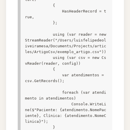
            {

                HasHeaderRecord = t
rue,

            };

            using (var reader = new 
StreamReader("/Users/luisfelipedeol
iveiramesa/Documents/Projects/artic
les/ArtigoCsv/exemplo_artigo.csv"))

            using (var csv = new Cs
vReader(reader, config))

            {

                var atendimentos = 
csv.GetRecords();

                foreach (var atendi
mento in atendimentos)

                    Console.WriteLi
ne($"Paciente: {atendimento.NomePac
iente}, Clínica: {atendimento.NomeC
linica}");

            }
