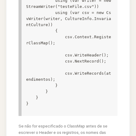
            using (var writer = new 
StreamWriter("testeFile.csv"))

            using (var csv = new Cs
vWriter(writer, CultureInfo.Invaria
ntCulture))

            {

                csv.Context.Registe
rClassMap();

                csv.WriteHeader();

                csv.NextRecord();

                csv.WriteRecords(at
endimentos);

            }

        }

    }

Se não for especificado o ClassMap antes de se
escrever o Header e os registros, os nomes das