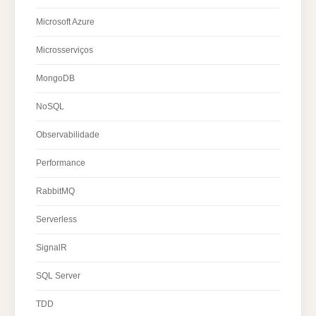
Microsoft Azure
Microsserviços
MongoDB
NoSQL
Observabilidade
Performance
RabbitMQ
Serverless
SignalR
SQL Server
TDD