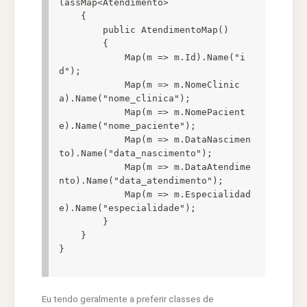
lassMap<Atendimento>

    {

        public AtendimentoMap()

        {

            Map(m => m.Id).Name("i
d");

            Map(m => m.NomeClinic
a).Name("nome_clinica");

            Map(m => m.NomePacient
e).Name("nome_paciente");

            Map(m => m.DataNascimen
to).Name("data_nascimento");

            Map(m => m.DataAtendime
nto).Name("data_atendimento");

            Map(m => m.Especialidad
e).Name("especialidade");

        }

    }

}
Eu tendo geralmente a preferir classes de