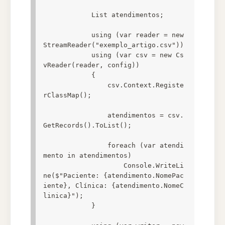
            List atendimentos;

            using (var reader = new 
StreamReader("exemplo_artigo.csv"))

            using (var csv = new Cs
vReader(reader, config))

            {

                csv.Context.Registe
rClassMap();

                atendimentos = csv.
GetRecords().ToList();

                foreach (var atendi
mento in atendimentos)

                    Console.WriteLi
ne($"Paciente: {atendimento.NomePac
iente}, Clínica: {atendimento.NomeC
linica}");

            }
