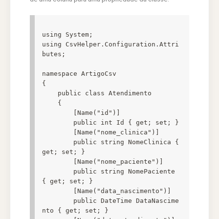
using System;

using CsvHelper.Configuration.Attri
butes;

namespace ArtigoCsv

{

    public class Atendimento

    {

        [Name("id")]

        public int Id { get; set; }

        [Name("nome_clinica")]

        public string NomeClinica { 
get; set; }

        [Name("nome_paciente")]

        public string NomePaciente 
{ get; set; }

        [Name("data_nascimento")]

        public DateTime DataNascime
nto { get; set; }
