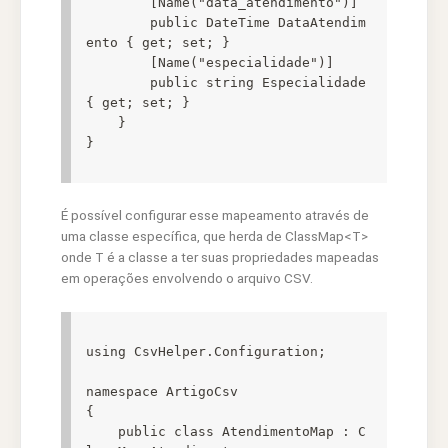
        [Name("data_atendimento")]

        public DateTime DataAtendim
ento { get; set; }

        [Name("especialidade")]

        public string Especialidade 
{ get; set; }

    }

}
É possível configurar esse mapeamento através de
uma classe específica, que herda de ClassMap<T>
onde T é a classe a ter suas propriedades mapeadas
em operações envolvendo o arquivo CSV.
using CsvHelper.Configuration;

namespace ArtigoCsv

{

    public class AtendimentoMap : C