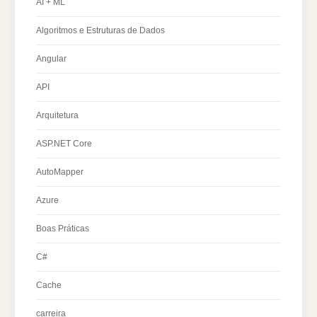
AI + ML
Algoritmos e Estruturas de Dados
Angular
API
Arquitetura
ASP.NET Core
AutoMapper
Azure
Boas Práticas
C#
Cache
carreira