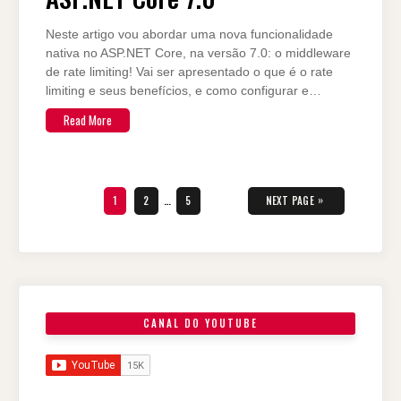
Neste artigo vou abordar uma nova funcionalidade
nativa no ASP.NET Core, na versão 7.0: o middleware
de rate limiting! Vai ser apresentado o que é o rate
limiting e seus benefícios, e como configurar e…
Read More
Paginação
de
PAGE
PAGE
PAGE
»
1
2
…
5
NEXT PAGE
posts
CANAL DO YOUTUBE