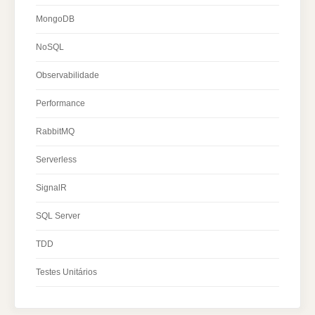
MongoDB
NoSQL
Observabilidade
Performance
RabbitMQ
Serverless
SignalR
SQL Server
TDD
Testes Unitários