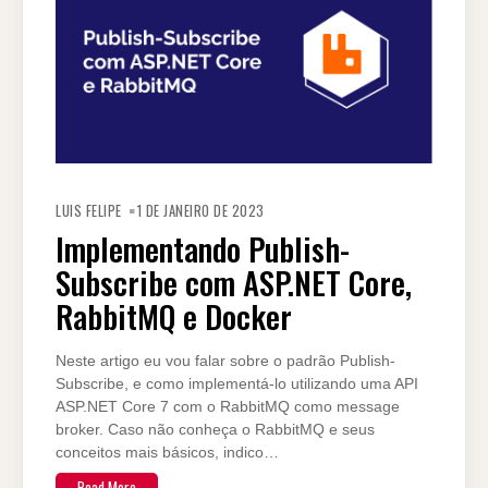
LUIS FELIPE
1 DE JANEIRO DE 2023
Implementando Publish-
Subscribe com ASP.NET Core,
RabbitMQ e Docker
Neste artigo eu vou falar sobre o padrão Publish-
Subscribe, e como implementá-lo utilizando uma API
ASP.NET Core 7 com o RabbitMQ como message
broker. Caso não conheça o RabbitMQ e seus
conceitos mais básicos, indico…
Read More