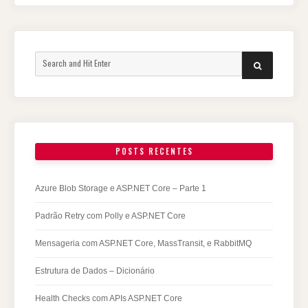
Search
SEARCH
for:
POSTS RECENTES
Azure Blob Storage e ASP.NET Core – Parte 1
Padrão Retry com Polly e ASP.NET Core
Mensageria com ASP.NET Core, MassTransit, e RabbitMQ
Estrutura de Dados – Dicionário
Health Checks com APIs ASP.NET Core