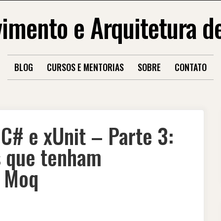
imento e Arquitetura d
BLOG
CURSOS E MENTORIAS
SOBRE
CONTATO
C# e xUnit – Parte 3:
s que tenham
o Moq