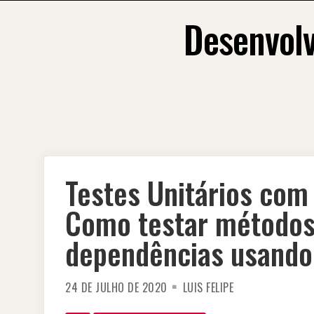
Skip
Desenvolv
to
content
Testes Unitários com 
Como testar método
dependências usand
24 DE JULHO DE 2020
LUIS FELIPE