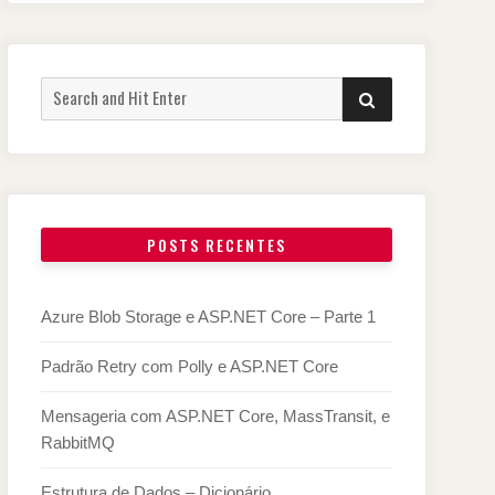
Search
SEARCH
for:
POSTS RECENTES
Azure Blob Storage e ASP.NET Core – Parte 1
Padrão Retry com Polly e ASP.NET Core
Mensageria com ASP.NET Core, MassTransit, e
RabbitMQ
Estrutura de Dados – Dicionário