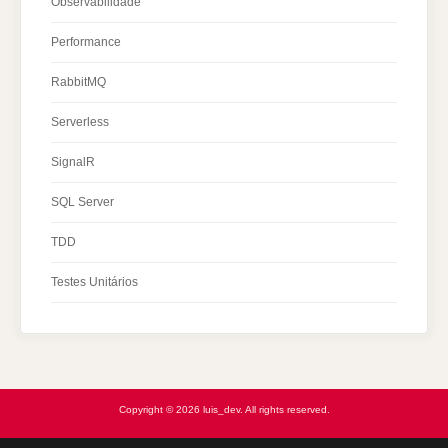
Observabilidade
Performance
RabbitMQ
Serverless
SignalR
SQL Server
TDD
Testes Unitários
Copyright © 2026 luis_dev. All rights reserved.