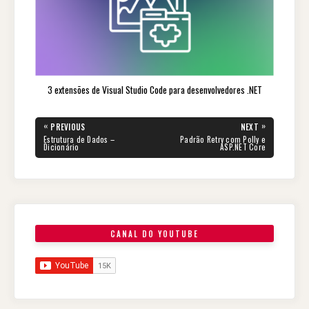
3 extensões de Visual Studio Code para desenvolvedores .NET
Navegação
«
»
PREVIOUS
NEXT
de
PREVIOUS
NEXT
Estrutura de Dados –
Padrão Retry com Polly e
POST:
POST:
Dicionário
ASP.NET Core
Post
CANAL DO YOUTUBE