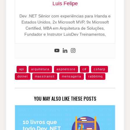
Luis Felipe
Dev .NET Sênior com experiências para Irlanda e
Estados Unidos, 2x Microsoft MVP, 9x Microsoft
Certified, MBA em Arquitetura de Soluções,
Fundador e Instrutor LuisDev Treinamentos,
api
arquitetura
aspnetcore
c#
csharp
dotnet
masstransit
mensageria
rabbitmq
YOU MAY ALSO LIKE THESE POSTS