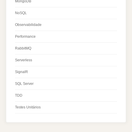
MongoDB
NoSQL
Observabilidade
Performance
RabbitMQ
Serverless
SignalR
SQL Server
TDD
Testes Unitários