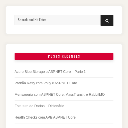
Search
SEARCH
for:
POSTS RECENTES
Azure Blob Storage e ASP.NET Core – Parte 1
Padrão Retry com Polly e ASP.NET Core
Mensageria com ASP.NET Core, MassTransit, e RabbitMQ
Estrutura de Dados – Dicionário
Health Checks com APIs ASP.NET Core