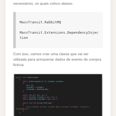
necessários, os quais coloco abaixo:
MassTransit.RabbitMQ

MassTransit.Extensions.DependencyInjec
tion
Com isso, vamos criar uma classe que vai ser
utilizada para armazenar dados de evento de compra
fictícia.