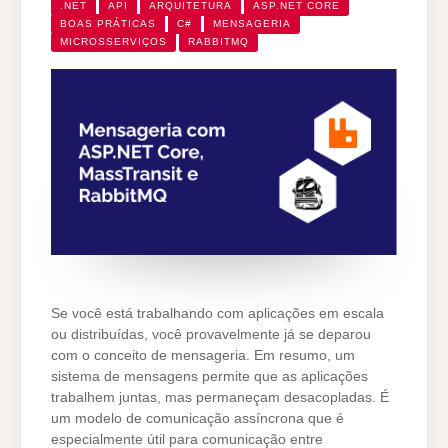
.NET
API
ARQUITETURA
ASP.NET CORE
BOAS PRÁTICAS
C#
MENSAGERIA
MICROSSERVIÇOS
RABBITMQ
Se você está trabalhando com aplicações em escala
ou distribuídas, você provavelmente já se deparou
com o conceito de mensageria. Em resumo, um
sistema de mensagens permite que as aplicações
trabalhem juntas, mas permaneçam desacopladas. É
um modelo de comunicação assíncrona que é
especialmente útil para comunicação entre