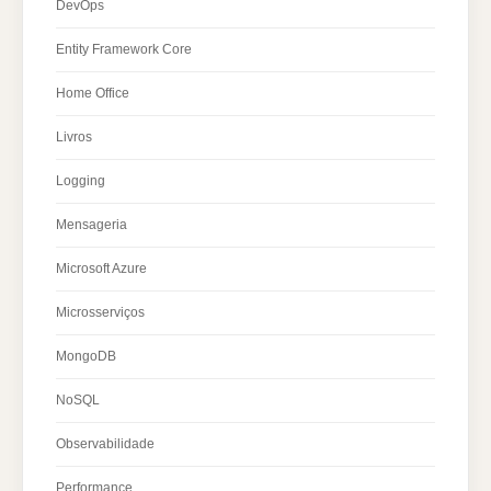
DevOps
Entity Framework Core
Home Office
Livros
Logging
Mensageria
Microsoft Azure
Microsserviços
MongoDB
NoSQL
Observabilidade
Performance