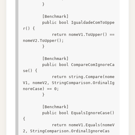
        }

        [Benchmark]

        public bool IgualdadeComToUppe
r() {

            return nomeV1.ToUpper() == 
nomeV2.ToUpper();

        }

        [Benchmark]

        public bool CompareComIgnoreCa
se() {

            return string.Compare(nome
V1, nomeV2, StringComparison.OrdinalIg
noreCase) == 0;

        }

        [Benchmark]

        public bool EqualsIgnoreCase() 
{

            return nomeV1.Equals(nomeV
2, StringComparison.OrdinalIgnoreCas