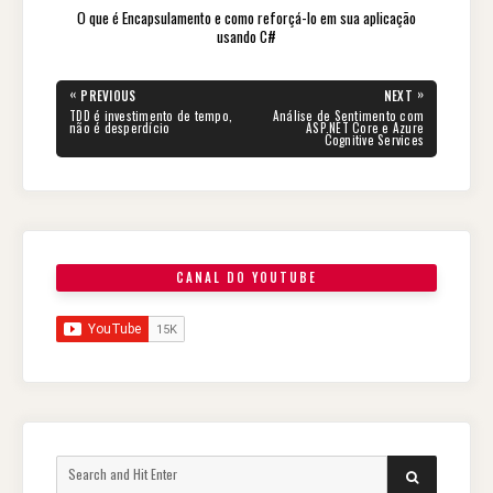
O que é Encapsulamento e como reforçá-lo em sua aplicação
usando C#
Navegação
«
»
PREVIOUS
NEXT
de
PREVIOUS
NEXT
TDD é investimento de tempo,
Análise de Sentimento com
POST:
POST:
não é desperdício
ASP.NET Core e Azure
Post
Cognitive Services
CANAL DO YOUTUBE
Search
SEARCH
for: