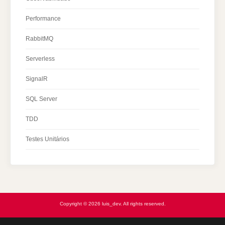
Performance
RabbitMQ
Serverless
SignalR
SQL Server
TDD
Testes Unitários
Copyright © 2026 luis_dev. All rights reserved.