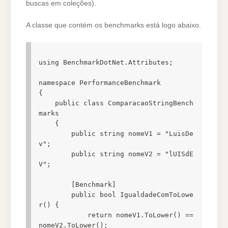
buscas em coleções).
A classe que contém os benchmarks está logo abaixo.
using BenchmarkDotNet.Attributes;

namespace PerformanceBenchmark

{

    public class ComparacaoStringBench
marks

    {

        public string nomeV1 = "LuisDe
v";

        public string nomeV2 = "lUISdE
V";

        [Benchmark]

        public bool IgualdadeComToLowe
r() {

            return nomeV1.ToLower() == 
nomeV2.ToLower();
