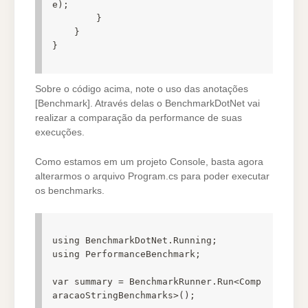
e);

        }

    }

}
Sobre o código acima, note o uso das anotações
[Benchmark]. Através delas o BenchmarkDotNet vai
realizar a comparação da performance de suas
execuções.
Como estamos em um projeto Console, basta agora
alterarmos o arquivo Program.cs para poder executar
os benchmarks.
using BenchmarkDotNet.Running;

using PerformanceBenchmark;

var summary = BenchmarkRunner.Run<Comp
aracaoStringBenchmarks>();