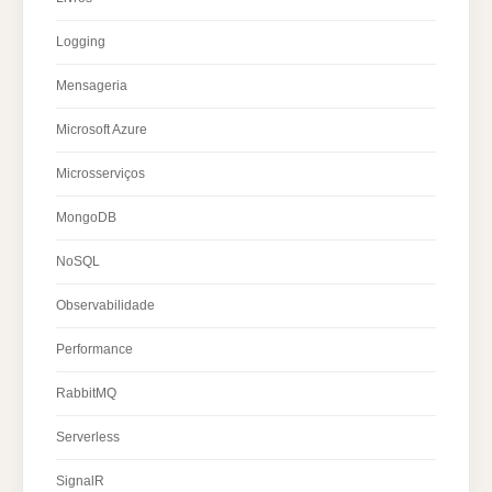
Logging
Mensageria
Microsoft Azure
Microsserviços
MongoDB
NoSQL
Observabilidade
Performance
RabbitMQ
Serverless
SignalR