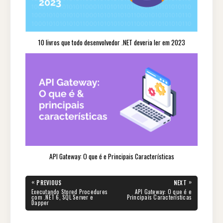
10 livros que todo desenvolvedor .NET deveria ler em 2023
API Gateway: O que é e Principais Características
«
»
PREVIOUS
NEXT
Executando Stored Procedures
API Gateway: O que é e
com .NET 6, SQL Server e
Principais Características
Dapper