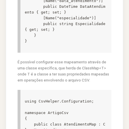
        [Name("data_atendimento")]

        public DateTime DataAtendim
ento { get; set; }

        [Name("especialidade")]

        public string Especialidade 
{ get; set; }

    }

}
É possível configurar esse mapeamento através de
uma classe específica, que herda de ClassMap<T>
onde T é a classe a ter suas propriedades mapeadas
em operações envolvendo o arquivo CSV.
using CsvHelper.Configuration;

namespace ArtigoCsv

{

    public class AtendimentoMap : C