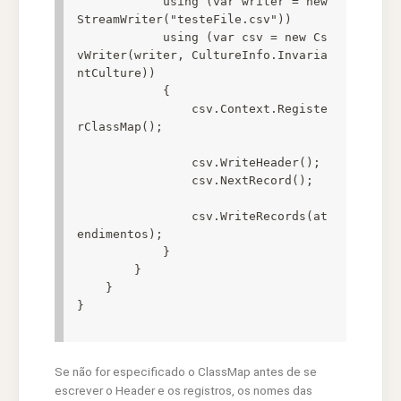
            using (var writer = new 
StreamWriter("testeFile.csv"))

            using (var csv = new Cs
vWriter(writer, CultureInfo.Invaria
ntCulture))

            {

                csv.Context.Registe
rClassMap();

                csv.WriteHeader();

                csv.NextRecord();

                csv.WriteRecords(at
endimentos);

            }

        }

    }

Se não for especificado o ClassMap antes de se
escrever o Header e os registros, os nomes das