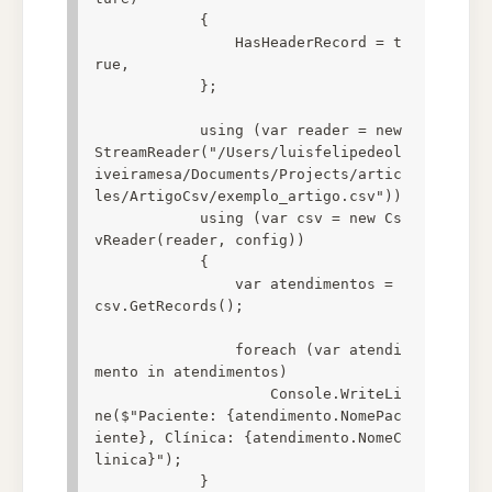
            {

                HasHeaderRecord = t
rue,

            };

            using (var reader = new 
StreamReader("/Users/luisfelipedeol
iveiramesa/Documents/Projects/artic
les/ArtigoCsv/exemplo_artigo.csv"))

            using (var csv = new Cs
vReader(reader, config))

            {

                var atendimentos = 
csv.GetRecords();

                foreach (var atendi
mento in atendimentos)

                    Console.WriteLi
ne($"Paciente: {atendimento.NomePac
iente}, Clínica: {atendimento.NomeC
linica}");

            }
