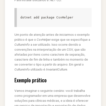
Para instalar utilizando a .NET CLI:
dotnet add package CsvHelper
Um ponto de atenção antes de iniciarmos o exemplo
prático é que o
CsvHelper
exige que se especifique a
CultureInfo
a ser utilizado. Isso ocorre devido a
convenções na interpretação de um CSV, que são
afetadas por itens como caractere de separação,
caractere de fim de linha e também no momento de
se converter o tipo a partir do arquivo. Em geral o
CultureInfo
utilizado é
InvariantCulture
.
Exemplo prático
Vamos imaginar o seguinte cenário: você trabalha
como programador em uma empresa que desenvolve
soluções para clínicas médicas, e a ideia é oferecer
um serviço de importação e exportação de dados