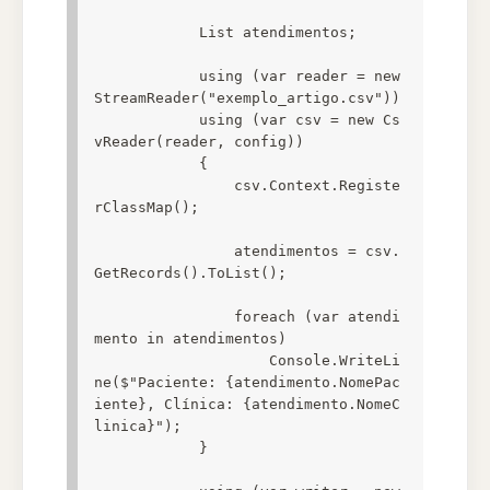
            List atendimentos;

            using (var reader = new 
StreamReader("exemplo_artigo.csv"))

            using (var csv = new Cs
vReader(reader, config))

            {

                csv.Context.Registe
rClassMap();

                atendimentos = csv.
GetRecords().ToList();

                foreach (var atendi
mento in atendimentos)

                    Console.WriteLi
ne($"Paciente: {atendimento.NomePac
iente}, Clínica: {atendimento.NomeC
linica}");

            }
