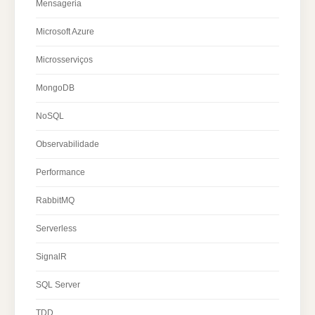
Mensageria
Microsoft Azure
Microsserviços
MongoDB
NoSQL
Observabilidade
Performance
RabbitMQ
Serverless
SignalR
SQL Server
TDD