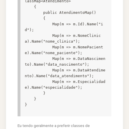
lassMap<Atendimento>

    {

        public AtendimentoMap()

        {

            Map(m => m.Id).Name("i
d");

            Map(m => m.NomeClinic
a).Name("nome_clinica");

            Map(m => m.NomePacient
e).Name("nome_paciente");

            Map(m => m.DataNascimen
to).Name("data_nascimento");

            Map(m => m.DataAtendime
nto).Name("data_atendimento");

            Map(m => m.Especialidad
e).Name("especialidade");

        }

    }

}
Eu tendo geralmente a preferir classes de