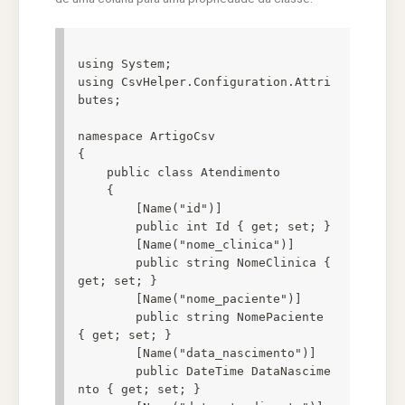
using System;

using CsvHelper.Configuration.Attri
butes;

namespace ArtigoCsv

{

    public class Atendimento

    {

        [Name("id")]

        public int Id { get; set; }

        [Name("nome_clinica")]

        public string NomeClinica { 
get; set; }

        [Name("nome_paciente")]

        public string NomePaciente 
{ get; set; }

        [Name("data_nascimento")]

        public DateTime DataNascime
nto { get; set; }
