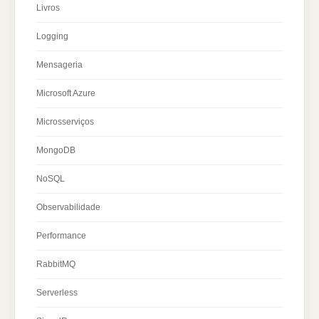
Livros
Logging
Mensageria
Microsoft Azure
Microsserviços
MongoDB
NoSQL
Observabilidade
Performance
RabbitMQ
Serverless