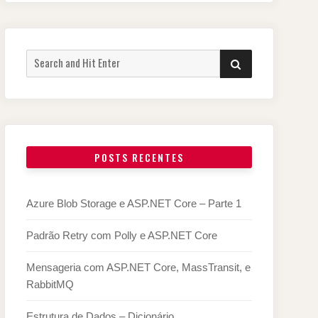
Search
SEARCH
for:
POSTS RECENTES
Azure Blob Storage e ASP.NET Core – Parte 1
Padrão Retry com Polly e ASP.NET Core
Mensageria com ASP.NET Core, MassTransit, e
RabbitMQ
Estrutura de Dados – Dicionário