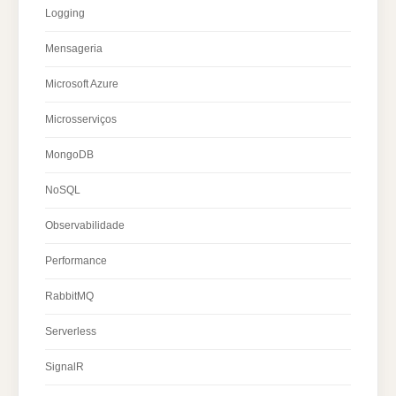
Logging
Mensageria
Microsoft Azure
Microsserviços
MongoDB
NoSQL
Observabilidade
Performance
RabbitMQ
Serverless
SignalR