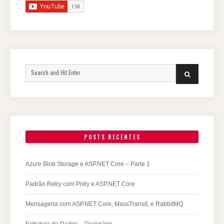
Search
SEARCH
for:
POSTS RECENTES
Azure Blob Storage e ASP.NET Core – Parte 1
Padrão Retry com Polly e ASP.NET Core
Mensageria com ASP.NET Core, MassTransit, e RabbitMQ
Estrutura de Dados – Dicionário