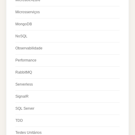
Microsserviços
MongoDB
NoSQL
Observabilidade
Performance
RabbitMQ
Serverless
SignalR
SQL Server
TDD
Testes Unitários