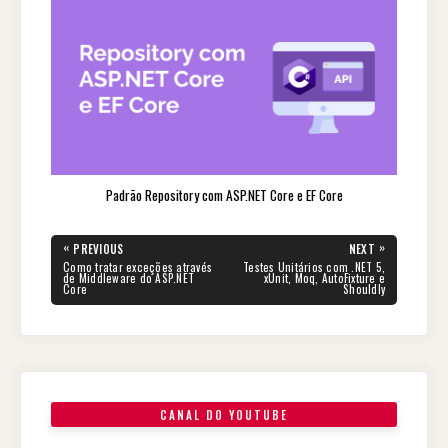
Padrão Repository com ASP.NET Core e EF Core
Navegação
«
»
PREVIOUS
NEXT
de
PREVIOUS
NEXT
Como tratar exceções através
Testes Unitários com .NET 5,
POST:
POST:
de Middleware do ASP.NET
xUnit, Moq, AutoFixture e
Post
Core
Shouldly
CANAL DO YOUTUBE