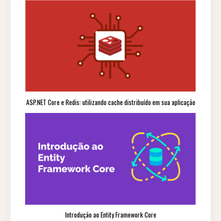
ASP.NET Core e Redis: utilizando cache distribuído em sua aplicação
Introdução ao Entity Framework Core