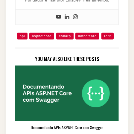
api
aspnetcore
csharp
dotnetcore
refit
YOU MAY ALSO LIKE THESE POSTS
Documentando APIs ASP.NET Core com Swagger