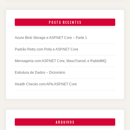
POSTS RECENTES
Azure Blob Storage e ASP.NET Core – Parte 1
Padrão Retry com Polly e ASP.NET Core
Mensageria com ASP.NET Core, MassTransit, e RabbitMQ
Estrutura de Dados – Dicionário
Health Checks com APIs ASP.NET Core
ARQUIVOS