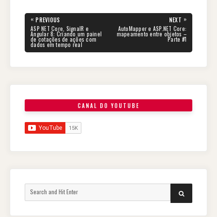
«
»
PREVIOUS
NEXT
ASP NET Core, SignalR e
AutoMapper e ASP.NET Core:
Angular 8: Criando um painel
mapeamento entre objetos –
de cotações de ações com
Parte #1
dados em tempo real
CANAL DO YOUTUBE