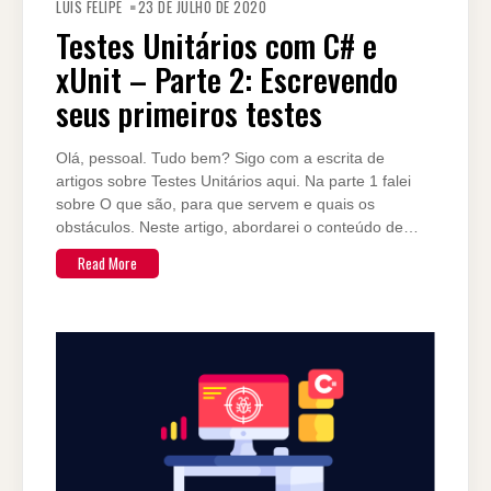
LUIS FELIPE
23 DE JULHO DE 2020
Testes Unitários com C# e
xUnit – Parte 2: Escrevendo
seus primeiros testes
Olá, pessoal. Tudo bem? Sigo com a escrita de
artigos sobre Testes Unitários aqui. Na parte 1 falei
sobre O que são, para que servem e quais os
obstáculos. Neste artigo, abordarei o conteúdo de…
Read More