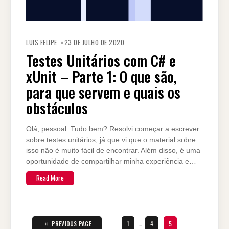
LUIS FELIPE
23 DE JULHO DE 2020
Testes Unitários com C# e
xUnit – Parte 1: O que são,
para que servem e quais os
obstáculos
Olá, pessoal. Tudo bem? Resolvi começar a escrever
sobre testes unitários, já que vi que o material sobre
isso não é muito fácil de encontrar. Além disso, é uma
oportunidade de compartilhar minha experiência e…
Read More
Paginação
de
«
PAGE
PAGE
PAGE
PREVIOUS PAGE
1
…
4
5