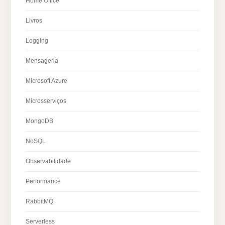
Home Office
Livros
Logging
Mensageria
Microsoft Azure
Microsserviços
MongoDB
NoSQL
Observabilidade
Performance
RabbitMQ
Serverless